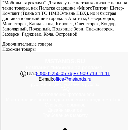
"Мобильная реклама". Для вас у нас не только низкие цены на
такие товары, как Палатка сварщика «МногоТентов» Шатер-
Компакт (Ткань хп ТО НМВО/ткань ПВХ), но и быстрая
доставка в ближайшие города: в Апатиты, Североморск,
Мончегорск, Кандалакша, Кировск, Оленегорск, Ковдор,
Заполярный, Полярный, Полярные Зори, Снежногорск,
Заозерск, Гаджиево, Кола, Островной
Дополнительные товары
Похожие товары
MSTANDS.RU
Компания "Мобильная реклама"
Тел.:
8 (800) 250 05 76
,
+7-909-713-11-11
E-mail:
office@mstands.ru
руб. – все цены указаны в рублях
FAQ
Изготовление фотопанели
Изготовление полотна для тканевых стендов Profabric
Словарь терминов
Дизайн макетов
Требование к макету