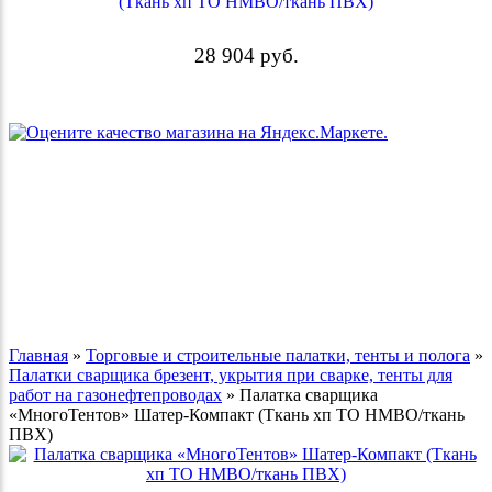
(Ткань хп ТО НМВО/ткань ПВХ)
28 904
руб.
Главная
»
Торговые и строительные палатки, тенты и полога
»
Палатки сварщика брезент, укрытия при сварке, тенты для
работ на газонефтепроводах
»
Палатка сварщика
«МногоТентов» Шатер-Компакт (Ткань хп ТО НМВО/ткань
ПВХ)