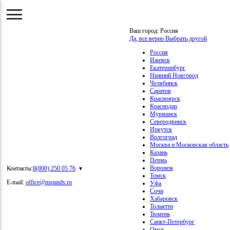
Ваш город:
Россия
Да, все верно
Выбрать другой
Россия
Ижевск
Екатеринбург
Нижний Новгород
Челябинск
Саратов
Красноярск
Краснодар
Мурманск
Северодвинск
Иркутск
Волгоград
Москва и Московская область
Казань
Пермь
Воронеж
Контакты:
8(800) 250 05 76
Томск
E-mail:
office@mstands.ru
Уфа
Сочи
Хабаровск
Тольятти
Тюмень
Санкт-Петербург
Омск